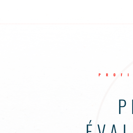
PROF
P
ÉVA