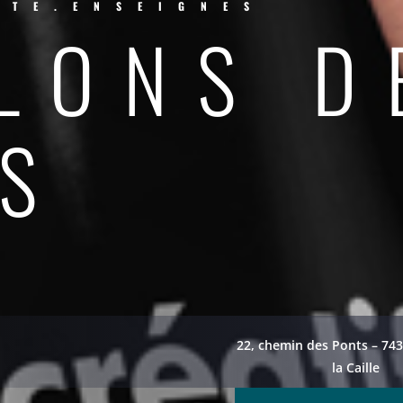
ITE.ENSEIGNES
LONS D
S
22, chemin des Ponts – 743
la Caille