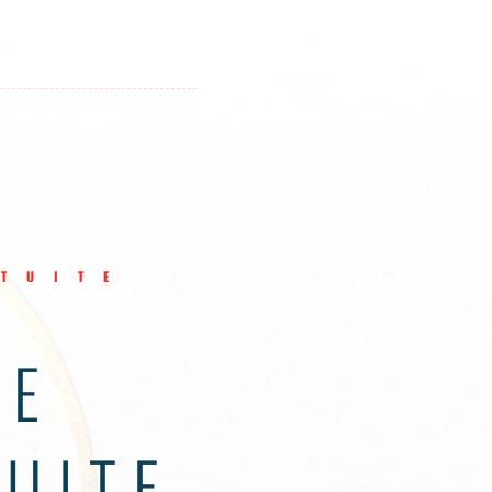
TUITE
NE
UITE